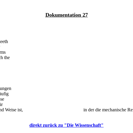
Dokumentation 27
teeth
y
orms
ch the
lungen
äufig
sse
ür
nd Weise ist,
in der
die mechanische Re
direkt zurück zu "Die Wissenschaft"