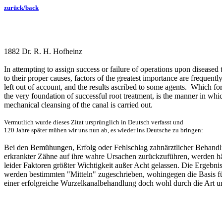
zurück/back
1882 Dr. R. H. Hofheinz
In attempting to assign success or failure of operations upon diseased 
to their proper causes, factors of the greatest importance are frequentl
left out of account, and the results ascribed to some agents. Which f
the very foundation of successful root treatment, is the manner in whi
mechanical cleansing of the canal is carried out.
Vermutlich wurde dieses Zitat ursprünglich in Deutsch verfasst und
120 Jahre später mühen wir uns nun ab, es wieder ins Deutsche zu bringen:
Bei den Bemühungen, Erfolg oder Fehlschlag zahnärztlicher Behand
erkrankter Zähne auf ihre wahre Ursachen zurückzuführen, werden h
leider Faktoren größter Wichtigkeit außer Acht gelassen. Die Ergebni
werden bestimmten "Mitteln" zugeschrieben, wohingegen die Basis f
einer erfolgreiche Wurzelkanalbehandlung doch wohl durch die Art u