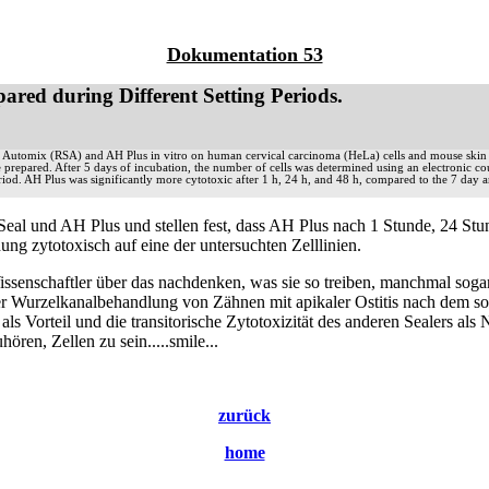
Dokumentation 53
red during Different Setting Periods.
eal Automix (RSA) and AH Plus in vitro on human cervical carcinoma (HeLa) cells and mouse skin f
 prepared. After 5 days of incubation, the number of cells was determined using an electronic c
iod. AH Plus was significantly more cytotoxic after 1 h, 24 h, and 48 h, compared to the 7 day an
oSeal und AH Plus und stellen fest, dass AH Plus nach 1 Stunde, 24 St
 zytotoxisch auf eine der untersuchten Zelllinien.
senschaftler über das nachdenken, was sie so treiben, manchmal sogar,
er Wurzelkanalbehandlung von Zähnen mit apikaler Ostitis nach dem s
 als Vorteil und die transitorische Zytotoxizität des anderen Sealers als
ören, Zellen zu sein.....smile...
zurück
home