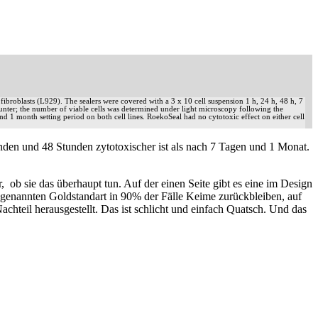
ibroblasts (L929). The sealers were covered with a 3 x 10 cell suspension 1 h, 24 h, 48 h, 7
ounter; the number of viable cells was determined under light microscopy following the
d 1 month setting period on both cell lines. RoekoSeal had no cytotoxic effect on either cell
unden und 48 Stunden zytotoxischer ist als nach 7 Tagen und 1 Monat.
 ob sie das überhaupt tun. Auf der einen Seite gibt es eine im Design
ogenannten Goldstandart in 90% der Fälle Keime zurückbleiben, auf
 Nachteil herausgestellt. Das ist schlicht und einfach Quatsch. Und das