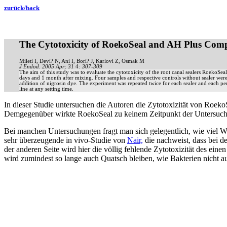
zurück/back
The Cytotoxicity of RoekoSeal and AH Plus Compa
Mileti I, Devi? N, Ani I, Bori? J, Karlovi Z, Osmak M
J Endod.
2005 Apr; 31 4: 307-309
The aim of this study was to evaluate the cytotoxicity of the root canal sealers RoekoS
days and 1 month after mixing. Four samples and respective controls without sealer were
addition of nigrosin dye. The experiment was repeated twice for each sealer and each per
line at any setting time.
In dieser Studie untersuchen die Autoren die Zytotoxizität von Roek
Demgegenüber wirkte RoekoSeal zu keinem Zeitpunkt der Untersuchung
Bei manchen Untersuchungen fragt man sich gelegentlich, wie viel Wis
sehr überzeugende in vivo-Studie von
Nair,
die nachweist, dass bei d
der anderen Seite wird hier die völlig fehlende Zytotoxizität des einen
wird zumindest so lange auch Quatsch bleiben, wie Bakterien nicht auh