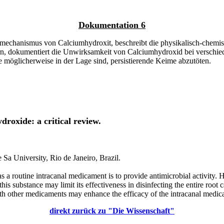
Dokumentation 6
ngsmechanismus von Calciumhydroxit, beschreibt die physikalisch-chemi
n, dokumentiert die Unwirksamkeit von Calciumhydroxid bei verschiede
ie möglicherweise in der Lage sind, persistierende Keime abzutöten.
droxide: a critical review.
Sa University, Rio de Janeiro, Brazil.
 a routine intracanal medicament is to provide antimicrobial activity.
s substance may limit its effectiveness in disinfecting the entire root c
ith other medicaments may enhance the efficacy of the intracanal medicat
direkt zurück zu "Die Wissenschaft"