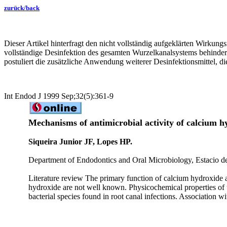
zurück/back
Dieser Artikel hinterfragt den nicht vollständig aufgeklärten Wirku
vollständige Desinfektion des gesamten Wurzelkanalsystems behinder
postuliert die zusätzliche Anwendung weiterer Desinfektionsmittel, d
Int Endod J 1999 Sep;32(5):361-9
Mechanisms of antimicrobial activity of calcium hy
Siqueira Junior JF, Lopes HP.
Department of Endodontics and Oral Microbiology, Estacio de 
Literature review The primary function of calcium hydroxide as
hydroxide are not well known. Physicochemical properties of thi
bacterial species found in root canal infections. Association w