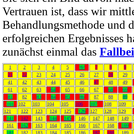
Vertrauen ist, dass wir mitt
Behandlungsmethode und di
erfolgreichen Ergebnisses h
zunächst einmal das
Fallbei
1
2
3
4
5
!6!
7
8
9
21
22
23
24
25
26
27
28
29
41
42
43
44
45
46
47
48
49
61
62
63
64
65
66
67
68
69
81
82
83
84
85
86
87
88
89
101
102
103
104
105
106
107
108
109
121
122
123
124
125
126
127
128
129
141
142
143
144
145
146
147
148
149
161
162
163
164
165
166
167
168
169
181
182
183
184
185
186
187
188
189